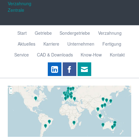
Verzahnung
Zentrale
Navigation
Start
Getriebe
Sondergetriebe
Verzahnung
überspringen
Aktuelles
Karriere
Unternehmen
Fertigung
Service
CAD & Downloads
Know-How
Kontakt