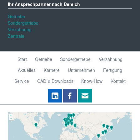
Ihr Ansprechpartner nach Bereich
Getriebe
Sondergetriebe
Verzahnung
Zentrale
Navigation
Start
Getriebe
Sondergetriebe
Verzahnung
überspringen
Aktuelles
Karriere
Unternehmen
Fertigung
Service
CAD & Downloads
Know-How
Kontakt