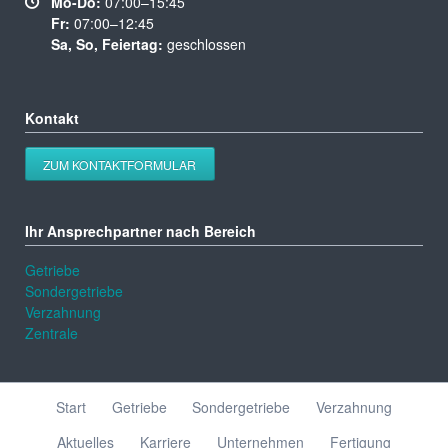
Mo-Do:
07:00–15:45
Fr:
07:00–12:45
Sa, So, Feiertag:
geschlossen
Kontakt
ZUM KONTAKTFORMULAR
Ihr Ansprechpartner nach Bereich
Getriebe
Sondergetriebe
Verzahnung
Zentrale
Navigation
Start
Getriebe
Sondergetriebe
Verzahnung
überspringen
Aktuelles
Karriere
Unternehmen
Fertigung