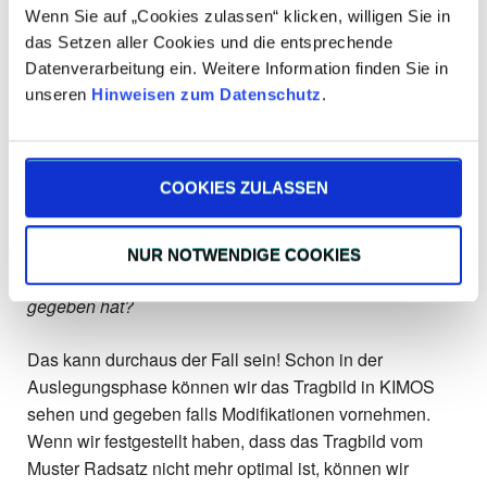
Wenn Sie auf „Cookies zulassen“ klicken, willigen Sie in
Können die Kunden uns anstatt einem Musterteil auch
das Setzen aller Cookies und die entsprechende
eine Zeichnung schicken?
Datenverarbeitung ein. Weitere Information finden Sie in
unseren
Hinweisen zum Datenschutz
.
Ja, dann müssen wir die erforderlichen Eingabe Werte
in KIMOS aus der Zeichnung heraus lesen. Der Ablauf
ist, nach der Dateneingabe im KIMOS, der Gleiche wie
COOKIES ZULASSEN
bei den Musterteilen.
Können wir die Verzahnungen besser auslegen und
NUR NOTWENDIGE COOKIES
produzieren, als die Verzahnungen, die der Kunde uns
gegeben hat?
Das kann durchaus der Fall sein! Schon in der
Auslegungsphase können wir das Tragbild in KIMOS
sehen und gegeben falls Modifikationen vornehmen.
Wenn wir festgestellt haben, dass das Tragbild vom
Muster Radsatz nicht mehr optimal ist, können wir