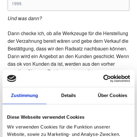
1999.
Und was dann?
Dann checke ich, ob alle Werkzeuge für die Herstellung
der Verzahnung bereit wären und gebe dem Verkauf die
Bestätigung, dass wir den Radsatz nachbauen können.
Dann wird ein Angebot an den Kunden geschickt. Wenn
das ok von Kunden da ist, werden aus den vorher
erstellen Skizzen, Zeichnungen mit allen
Fertigungstoleranzen erstellt und die Radkörper gehen
in die Produktion.
Zustimmung
Details
Über Cookies
Für das Verzahnungsfräsen, Verzahnungsschleifen und
Messen werden jetzt die vorher, an den Musterteilen,
erstellten Neutraldaten genutzt. Nach dem Verzahnen
Diese Webseite verwendet Cookies
kommen die Radkörper in die Härterei, danach zum
Wir verwenden Cookies für die Funktion unserer
Schleifen und als letztes in die Endkontrolle.
Website, sowie zu Marketing- und Analyse-Zwecken.