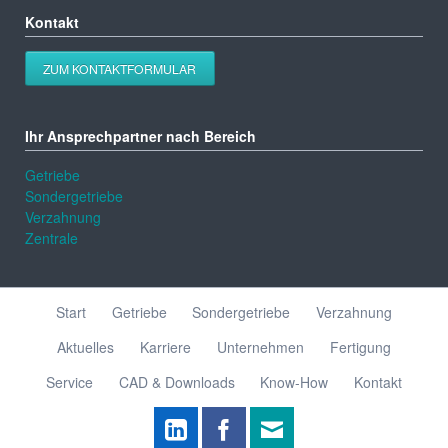
Kontakt
ZUM KONTAKTFORMULAR
Ihr Ansprechpartner nach Bereich
Getriebe
Sondergetriebe
Verzahnung
Zentrale
Navigation
Start
Getriebe
Sondergetriebe
Verzahnung
überspringen
Aktuelles
Karriere
Unternehmen
Fertigung
Service
CAD & Downloads
Know-How
Kontakt