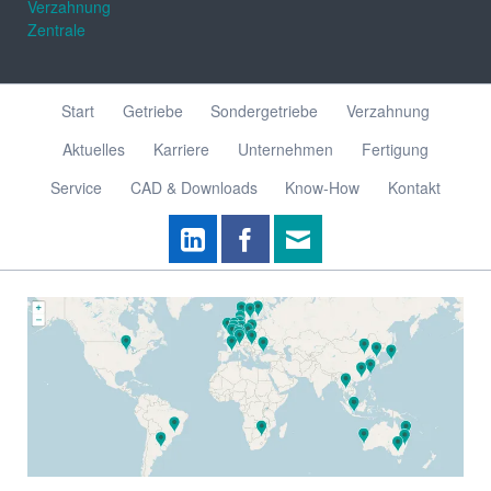
Verzahnung
Zentrale
Navigation
Start
Getriebe
Sondergetriebe
Verzahnung
überspringen
Aktuelles
Karriere
Unternehmen
Fertigung
Service
CAD & Downloads
Know-How
Kontakt