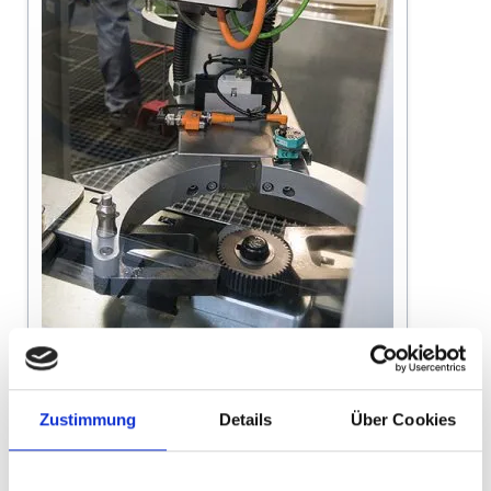
Kegelradschleifen auf der Klingelnberg G
Zustimmung
Details
Über Cookies
60 + G 27