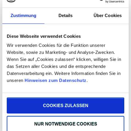
pneumatisch, elektromagnetisch oder hydraulisch
vorgenommen werden.
Zustimmung
Details
Über Cookies
Weitere Optionen
Diese Webseite verwendet Cookies
Wir verwenden Cookies für die Funktion unserer
Hohlwellen, Flansche an der Schneckenwelle d3 oder
Website, sowie zu Marketing- und Analyse-Zwecken.
zusätzliche Abtriebe sind mit dem umfangreichen
Wenn Sie auf „Cookies zulassen“ klicken, willigen Sie in
TANDLER Baukastensystem kein Problem. Bei
12
das Setzen aller Cookies und die entsprechende
Baugrößen
gibt es für jede Anwendung das passende
Datenverarbeitung ein. Weitere Information finden Sie in
Getriebe.
unseren
Hinweisen zum Datenschutz
.
Weitere Informationen
COOKIES ZULASSEN
NUR NOTWENDIGE COOKIES