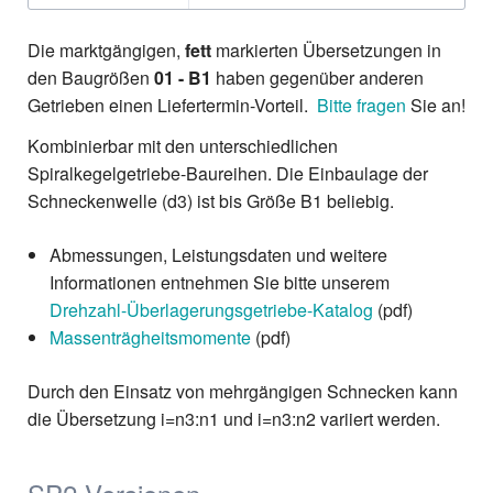
Die marktgängigen,
fett
markierten Übersetzungen in
den Baugrößen
01 - B1
haben gegenüber anderen
Getrieben einen Liefertermin-Vorteil.
Bitte fragen
Sie an!
Kombinierbar mit den unterschiedlichen
Spiralkegelgetriebe-Baureihen. Die Einbaulage der
Schneckenwelle (d3) ist bis Größe B1 beliebig.
Abmessungen, Leistungsdaten und weitere
Informationen entnehmen Sie bitte unserem
Drehzahl-Überlagerungsgetriebe-Katalog
(pdf)
Massenträgheitsmomente
(pdf)
Durch den Einsatz von mehrgängigen Schnecken kann
die Übersetzung i=n3:n1 und i=n3:n2 variiert werden.