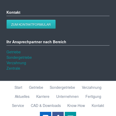
Kontakt
ZUM KONTAKTFORMULAR
Ihr Ansprechpartner nach Bereich
Getriebe
Sondergetriebe
Verzahnung
Zentrale
Navigation
Start
Getriebe
Sondergetriebe
Verzahnung
überspringen
Aktuelles
Karriere
Unternehmen
Fertigung
Service
CAD & Downloads
Know-How
Kontakt