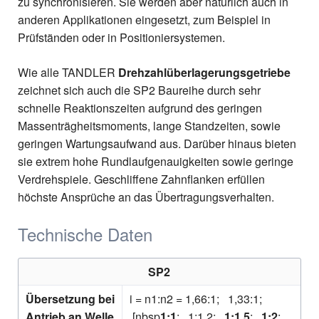
zu synchronisieren. Sie werden aber natürlich auch in
anderen Applikationen eingesetzt, zum Beispiel in
Prüfständen oder in Positioniersystemen.
Wie alle TANDLER
Drehzahlüberlagerungsgetriebe
zeichnet sich auch die SP2 Baureihe durch sehr
schnelle Reaktionszeiten aufgrund des geringen
Massenträgheitsmoments, lange Standzeiten, sowie
geringen Wartungsaufwand aus. Darüber hinaus bieten
sie extrem hohe Rundlaufgenauigkeiten sowie geringe
Verdrehspiele. Geschliffene Zahnflanken erfüllen
höchste Ansprüche an das Übertragungsverhalten.
Technische Daten
SP2
Übersetzung bei
i = n1:n2 = 1,66:1; 1,33:1;
Antrieb an Welle
[nbsp
1:1
; 1:1,2;
1:1,5
;
1:2
;