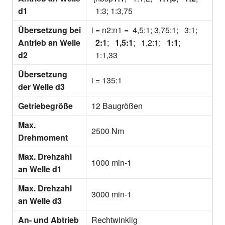
d1
1:3; 1:3,75
Übersetzung bei
i = n2:n1 = 4,5:1; 3,75:1; 3:1;
Antrieb an Welle
2:1
;
1,5:1
; 1,2:1;
1:1
;
d2
1:1,33
Übersetzung
i = 135:1
der Welle d3
Getriebegröße
12 Baugrößen
Max.
2500 Nm
Drehmoment
Max. Drehzahl
1000 min-1
an Welle d1
Max. Drehzahl
3000 min-1
an Welle d3
An- und Abtrieb
Rechtwinklig