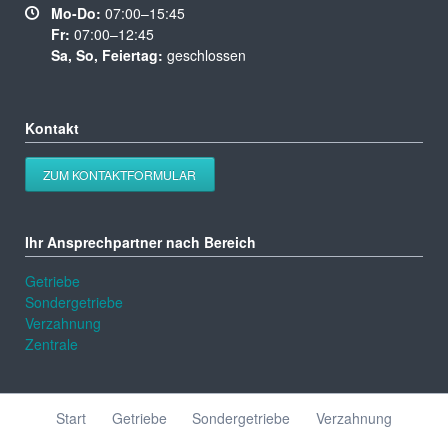
Mo-Do:
07:00–15:45
Fr:
07:00–12:45
Sa, So, Feiertag:
geschlossen
Kontakt
ZUM KONTAKTFORMULAR
Ihr Ansprechpartner nach Bereich
Getriebe
Sondergetriebe
Verzahnung
Zentrale
Navigation
Start
Getriebe
Sondergetriebe
Verzahnung
überspringen