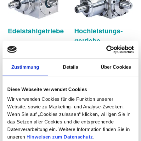
Edelstahl­getriebe
Hochleistungs­
getriebe
Zustimmung
Details
Über Cookies
Diese Webseite verwendet Cookies
Wir verwenden Cookies für die Funktion unserer
Website, sowie zu Marketing- und Analyse-Zwecken.
Lassen Sie sich kostenlos beraten!
Wenn Sie auf „Cookies zulassen“ klicken, willigen Sie in
das Setzen aller Cookies und die entsprechende
Sie haben Fragen zu unseren Produkten und
Datenverarbeitung ein. Weitere Information finden Sie in
Leistungen und wünschen dazu eine kostenlose
unseren
Hinweisen zum Datenschutz
.
Beratung für Ihre individuelle Aufgabenstellung?