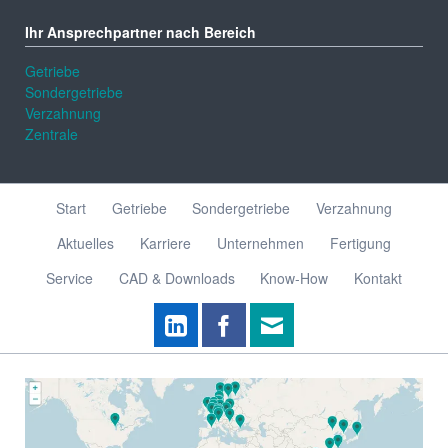
Ihr Ansprechpartner nach Bereich
Getriebe
Sondergetriebe
Verzahnung
Zentrale
Navigation
Start
Getriebe
Sondergetriebe
Verzahnung
überspringen
Aktuelles
Karriere
Unternehmen
Fertigung
Service
CAD & Downloads
Know-How
Kontakt