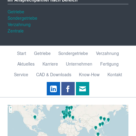
Getriebe
Sondergetriebe
Verzahnung
Zentrale
Navigation
Start
Getriebe
Sondergetriebe
Verzahnung
überspringen
Aktuelles
Karriere
Unternehmen
Fertigung
Service
CAD & Downloads
Know-How
Kontakt