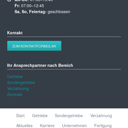
Fr:
07:00–12:45
Sa, So, Feiertag:
geschlossen
Kontakt
ZUM KONTAKTFORMULAR
Ihr Ansprechpartner nach Bereich
Getriebe
Sondergetriebe
Verzahnung
Zentrale
Navigation
Start
Getriebe
Sondergetriebe
Verzahnung
überspringen
Aktuelles
Karriere
Unternehmen
Fertigung