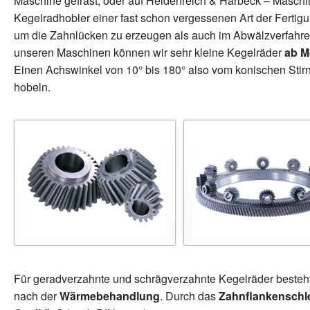
Maschine gefräst, oder auf Heidenreich & Harbeck – Maschi
Kegelradhobler einer fast schon vergessenen Art der Fertig
um die Zahnlücken zu erzeugen als auch im Abwälzverfahre
unseren Maschinen können wir sehr kleine Kegelräder
ab M
Einen Achswinkel von 10° bis 180° also vom konischen Stir
hobeln.
Für geradverzahnte und schrägverzahnte Kegelräder besteht
nach der
Wärmebehandlung
. Durch das
Zahnflankenschl