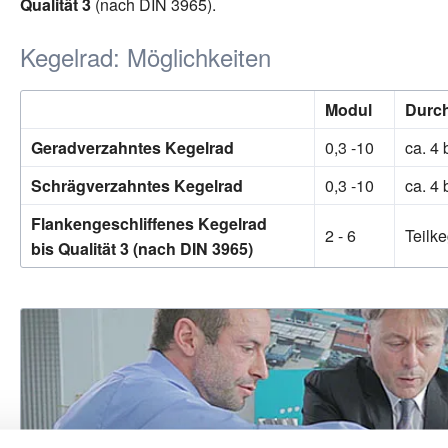
Qualität 3
(nach DIN 3965).
Kegelrad: Möglichkeiten
Modul
Durc
Gerad­verzahntes Kegelrad
0,3 -10
ca. 4
Schräg­verzahntes Kegelrad
0,3 -10
ca. 4
Flanken­geschliffenes Kegelrad
2 - 6
Teilk
bis Qualität 3 (nach DIN 3965)