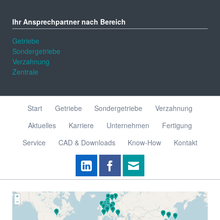
Ihr Ansprechpartner nach Bereich
Getriebe
Sondergetriebe
Verzahnung
Zentrale
Navigation
Start
Getriebe
Sondergetriebe
Verzahnung
überspringen
Aktuelles
Karriere
Unternehmen
Fertigung
Service
CAD & Downloads
Know-How
Kontakt