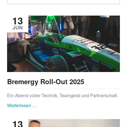
verändert
POLCA
die
13
Produktion:
JUN
Mehr
Überblick,
weniger
Engpässe,
bessere
Planung
Bremergy Roll-Out 2025
Ein Abend voller Technik, Teamgeist und Partnerschaft.
Bremergy
Weiterlesen …
Roll-
Out
13
2025