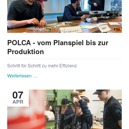
POLCA - vom Planspiel bis zur
Produktion
Schritt für Schritt zu mehr Effizienz
POLCA
Weiterlesen …
-
vom
07
Planspiel
APR
bis
zur
Produktion