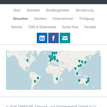
Navigation
Start
Getriebe
Sondergetriebe
Verzahnung
überspringen
Aktuelles
Karriere
Unternehmen
Fertigung
Service
CAD & Downloads
Know-How
Kontakt
© 2026 TANDLER Zahnrad- und Getriebefabrik GmbH & Co.