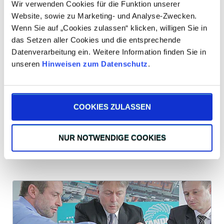
Neues Rüstvorbereitungszentrum
Wir verwenden Cookies für die Funktion unserer
Website, sowie zu Marketing- und Analyse-Zwecken.
bei TANDLER
Wenn Sie auf „Cookies zulassen“ klicken, willigen Sie in
das Setzen aller Cookies und die entsprechende
Erweiterung unseres Maschinenparks mit Geräten von
Datenverarbeitung ein. Weitere Information finden Sie in
Haimer
unseren
Hinweisen zum Datenschutz
.
Neues
Weiterlesen …
Rüstvorbereitungszentrum
bei
Seite 1 von 10
COOKIES ZULASSEN
TANDLER
1
2
3
4
5
6
7
Vorwärts
NUR NOTWENDIGE COOKIES
Ende