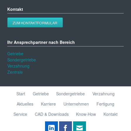
Kontakt
ZUM KONTAKTFORMULAR
Ihr Ansprechpartner nach Bereich
Getriebe
Sondergetriebe
Verzahnung
Zentrale
Navigation
Start
Getriebe
Sondergetriebe
Verzahnung
überspringen
Aktuelles
Karriere
Unternehmen
Fertigung
Service
CAD & Downloads
Know-How
Kontakt